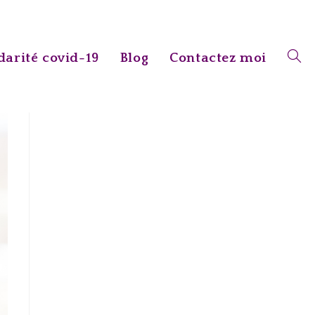
darité covid-19
Blog
Contactez moi
Toggl
websi
searc